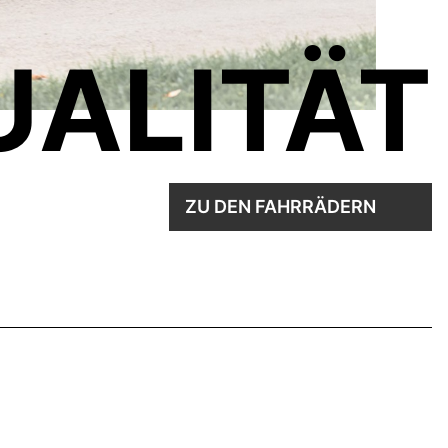
UALITÄT
ZU DEN FAHRRÄDERN