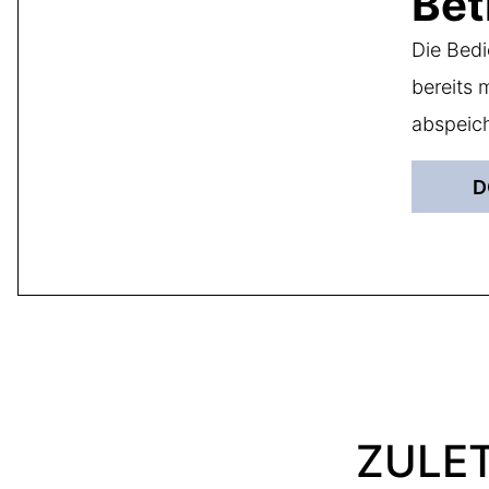
Bet
Die Bedi
bereits 
abspeich
D
ZULE