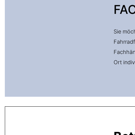
FA
Sie möch
Fahrradf
Fachhänd
Ort indiv