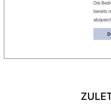
Die Bedi
bereits 
abspeich
D
ZULE